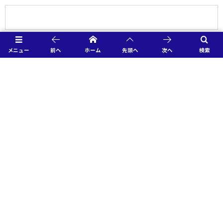
URL
メニュー
前へ
ホーム
先頭へ
次へ
検索
HOME
2023結果速報
【決勝】12/18 鹿島学園 2-1 大津
特別協賛社様