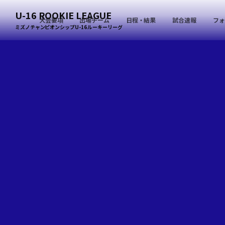
U-16 ROOKIE LEAGUE
大会要項
出場チーム
日程・結果
試合速報
フォ
ミズノチャンピオンシップU-16 ルーキーリーグ