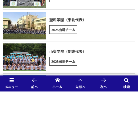
聖和学園（東北代表）
2025出場チーム
山梨学院（関東代表）
2025出場チーム
駒澤大高（関東代表）
メニュー
前へ
ホーム
先頭へ
次へ
検索
2025出場チーム
上越（北信越代表）
2025出場チーム