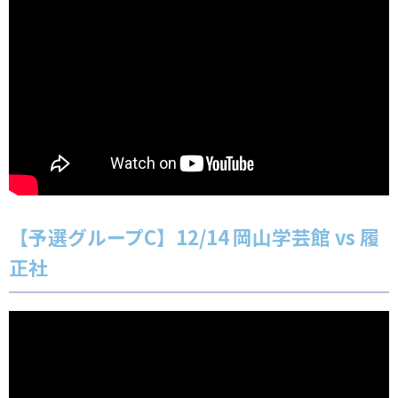
【予選グループC】12/14 岡山学芸館 vs 履
正社