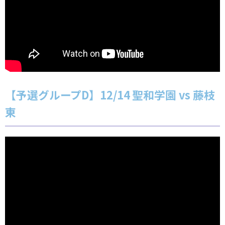
【予選グループD】12/14 聖和学園 vs 藤枝
東