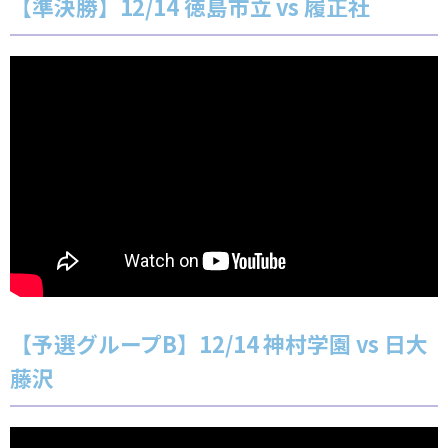
【準決勝】12/14 徳島市立 vs 履正社
【予選グループB】12/14 神村学園 vs 日大
藤沢