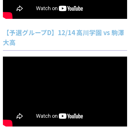
【予選グループD】12/14 高川学園 vs 駒澤
大高