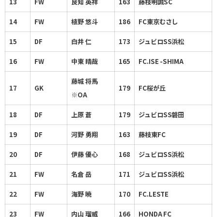
13
FW
良知 英祥
163
藤枝明誠SC
14
FW
植野 悠斗
186
FC東京むさし
15
DF
白井 仁
173
ジュビロSS浜松
16
FW
中東 晴哉
165
FC.ISE -SHIMA
藤城 将馬
17
GK
179
FC桜が丘
※OA
18
DF
上原 蒼
179
ジュビロSS磐田
19
DF
河野 勇翔
163
藤枝東FC
20
DF
伊藤 優心
168
ジュビロSS浜松
21
FW
名倉 岳
171
ジュビロSS浜松
22
FW
海野 暁
170
FC.LESTE
23
FW
内山 瑠威
166
HONDA FC