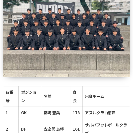
背番
ポジショ
身
名前
出身チーム
号
ン
長
1
GK
藤崎 蒼葉
178
アスルクラロ沼津
サルパフットボールクラ
2
DF
安座問 良将
161