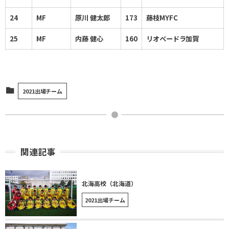
24
MF
原川 健太郎
173
藤枝MYFC
25
MF
内藤 健心
160
リオペードラ加賀
2021出場チーム
関連記事
北海高校（北海道）
2021出場チーム