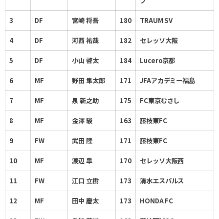
ブ
3
DF
宮崎 将吾
180
TRAUM SV
4
DF
河西 祐哉
182
セレッソ大阪
5
DF
小山 啓太
184
Lucero京都
6
MF
野田 隼太郎
171
JFAアカデミー福島
7
MF
泉 新之助
175
FC東京むさし
8
MF
金澤 駿
163
藤枝東FC
9
FW
武田 陸
171
藤枝東FC
10
MF
渡辺 皐
170
セレッソ大阪西
11
FW
江口 立樹
173
清水エスパルス
12
MF
田中 慶太
173
HONDA FC