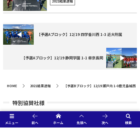
2021結果速報
【予選Aブロック】12/19 四学香川西 1-3 近大附属
【予選Aブロック】12/19 静岡学園 1-1 帝京長岡
HOME
2021結果速報
【予選Bブロック】12/19 瀬戸内 1-0 鹿児島城西
特別協賛社様
メニュー
前へ
ホーム
先頭へ
次へ
検索