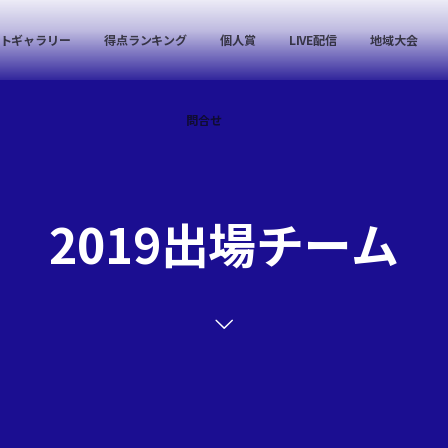
トギャラリー
得点ランキング
個人賞
LIVE配信
地域大会
問合せ
2019出場チーム