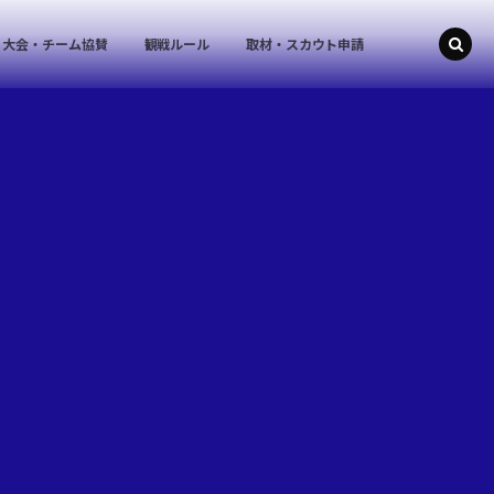
大会・チーム協賛
観戦ルール
取材・スカウト申請