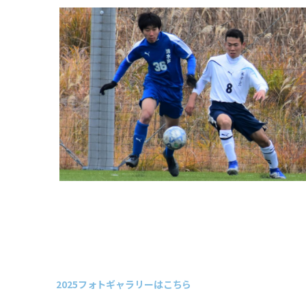
2025フォトギャラリーはこちら