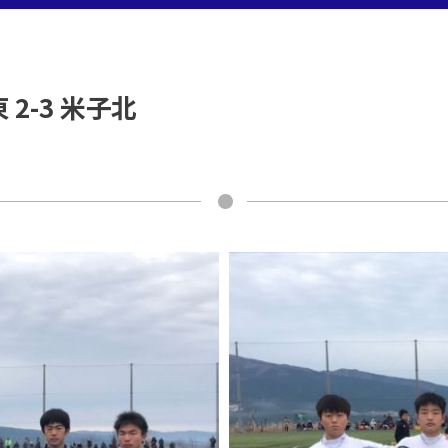
 2-3 米子北