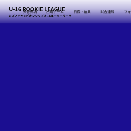
U-16 ROOKIE LEAGUE
大会要項
出場チーム
日程・結果
試合速報
フォ
ミズノチャンピオンシップU-16 ルーキーリーグ