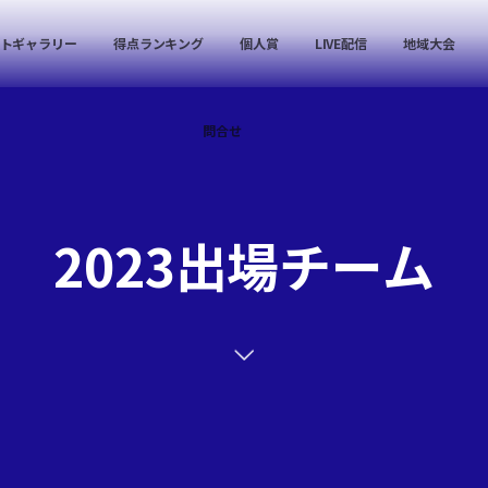
トギャラリー
得点ランキング
個人賞
LIVE配信
地域大会
問合せ
2023出場チーム