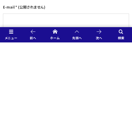
E-mail
*
(公開されません)
URL
メニュー
前へ
ホーム
先頭へ
次へ
検索
HOME
2023結果速報
【予選グループC】12/17 札幌大谷 3-0 浜松開誠館
特別協賛社様