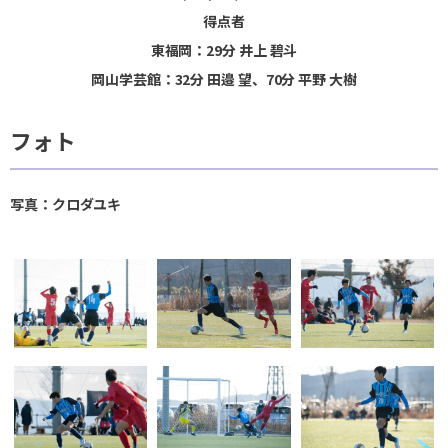
得点者
東福岡：29分 井上 碧斗
岡山学芸館：32分 田邉 望、70分 平野 大樹
フォト
写真：クロダユキ