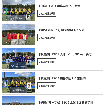
【決勝】12/18 鹿島学園 2-1 大津
2023結果速報
【3位決定戦】12/18 東福岡 1-0 尚志
2023結果速報
【準決勝】12/17 大津 1-1（ PK5-4） 尚志
2023結果速報
【準決勝】12/17 鹿島学園 3-2 東福岡
2023結果速報
【予選グループA】12/17 上越 1-2 ⿅島学園