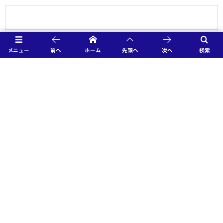
URL
メニュー
前へ
ホーム
先頭へ
次へ
検索
HOME
2023結果速報
【予選グループB】12/16 東福岡 2-0 京都橘
特別協賛社様