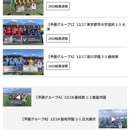
2023結果速報
【予選グループC】12/17 東京都市大学塩尻 1-1 大
津
2023結果速報
【予選グループA】12/17 高川学園 3-3 藤枝東
2023結果速報
【予選グループA】12/16 藤枝東 1-2 ⿅島学園
【予選グループB】12/16 聖和学園 2-1 日大藤沢